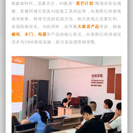
新媒体时代，流量为王，AI家居“
星芒计划
”围绕抖音短视
频、直播同城引流及AI提效工具的运用，向新商们传授低
成本获客、精准引流的实战方法，助力其抢占流量红利、
实现高效转化。
与此同时，还开展
大家居产品
培训，精炼
橱柜、木门、电器
等产品的核心卖点，向新商们培训成交
话术与CRM系统实操，助力其实现营销突围。