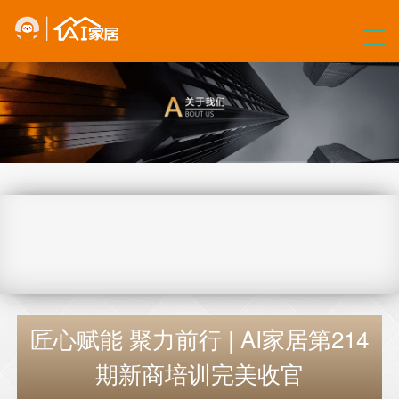
首页
关于我们
产品中心
核心优势
AI定制
加盟指引
合作与联系
全国网点
匠心赋能 聚力前行 | AI家居第214
订单查询
期新商培训完美收官