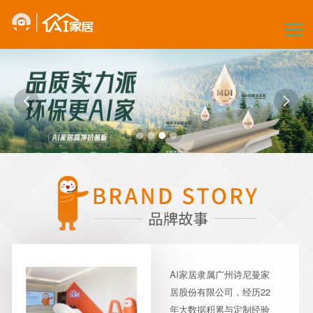
首页
关于我们


产品中心
核心优势
AI定制
加盟指引
合作与联系
全国网点
AI家居隶属广州诗尼曼家
订单查询
居股份有限公司，经历22
年大数据积累与定制经验