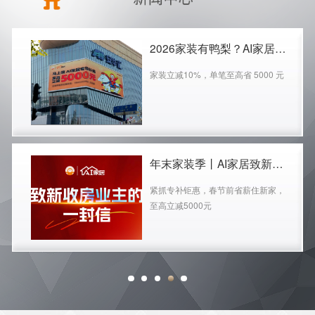
2026家装有鸭梨？AI家居双CBD霸屏给答案
家装立减10%，单笔至高省 5000 元
年末家装季丨AI家居致新收房业主的一封信
紧抓专补钜惠，春节前省薪住新家，
至高立减5000元