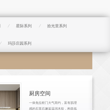
列
星际系列
拾光里系列
玛莎庄园系列
厨房空间
一体免拉柜门大气简约，富有肌理
感的石英石邂逅温润木纹，构筑低