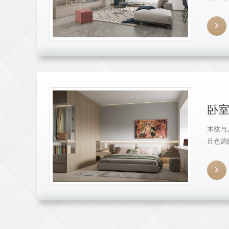
客餐一

卧
木纹与
且色调
居效果
