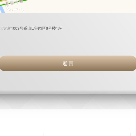
道1003号番山E谷园区6号楼1座
返 回