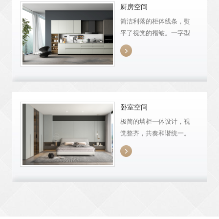
厨房空间
简洁利落的柜体线条，熨
平了视觉的褶皱。一字型
的橱柜布局，将动线最简

化，下厨无需“拐弯”，集中
高效。
卧室空间
极简的墙柜一体设计，视
觉整齐，共奏和谐统一。
以低饱和的灰色系调和空

间韵律，唤醒舒缓疗愈的
生活模式。