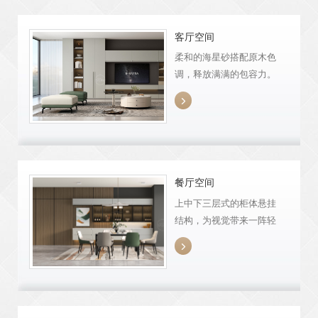
客厅空间
柔和的海星砂搭配原木色
调，释放满满的包容力。
希漫沙发安静的演绎着生

活的美好，让受困于城市
的心绪得到更自在的舒
展。
餐厅空间
上中下三层式的柜体悬挂
结构，为视觉带来一阵轻
盈。光影交织下的玻璃

柜，理性之中透露温柔，
带来刚柔并济的双重体
验。